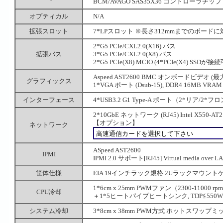
BCM/AVAGO SAS35X36 コントローラチッ
オプティカル
N/A
拡張スロット
7*LPスロット ※長さ312mmまでのボードに
2*G5 PCIe/CXL2.0(X16) バス
拡張バス
3*G5 PCIe/CXL2.0(X8) バス
2*G5 PCIe(X8) MCIO (4*PCIe(X4) SSDが接続
Aspeed AST2600 BMC オンボードビデオ (最大
グラフィックス
1*VGA ポート (Dsub-15), DDR4 16MB VRAM
インターフェース
4*USB3.2 G1 Type-A ポート（2*リア/2*フ
2*10GbE ネットワーク (RJ45) Intel X550
【オプション】
ネットワーク
ASpeed AST2600
IPMI
IPMI 2.0 サポート[RJ45] Virtual media ove
筐体仕様
EIA 19インチラック規格 2Uラックマウントケース (W:
1*6cm x 25mm PWMファン（2300-11000 rpm
CPU冷却
＋1*5ヒートパイプヒートシンク, TDP≦550W
システム冷却
3*8cm x 38mm PWM方式 ホットスワップミッド吸