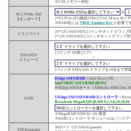
※CXLメモリー対応
X
M.2 NVMe SSD
2*G5 PCIe (X2)接続2280/22110, M-key 
【オンボード】
※RAID化には
VROC Enabler Key
が必要で
24*12G SAS/SATA 2.5インチホット
ドライブベイ
2*12G SAS/SATA 2.5インチホットス
2.5インチ OS用 (リア)
SAS/SATA
+
ストレージ
2.5インチ SATA/SAS ドライブを24台まで実
6Gbps SATA RAID：
Intel Xeon CPU
Intel VROC SATA RAID (RSTe)
4*6Gbps SATAポート（ASMedia ASM1164, SFF
12Gbps SAS/SATA RAIDコントローラ：
Broa
RAID
Broadcom MegaRAID [RAID 0,1,5,6,10,50,60
※MegaRAID 9560-8i/-16i 推奨
※RAIDコントローラ/モジュールはバック
36ポート 12G SAS-Expander
SAS-Expander