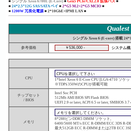
■
シングル
Xeon 6700E (E-Core)
■
Gen5 PCIe/CXL2.0 拡張バス
■
■
24*2.5”12G SAS/SATA ベイ
■
2*G5 M.2+2*G5 MCIO
■
■
1200W 冗長化電源
■
2*10GbE+IPMI LAN
■
Quales
シングル Xeon 6 (E-core) 搭載 
参考価格
システム構
CPU
1*Intel Xeon 6 E-Core CPU [LGA-4710 ソケ
※TDP≦350WのCPUが搭載可能
Intel Soc PCH
チップセット
512Mb AMI BIOS SPI Flash BIOS:
/ BIOS
UEFI 2.9 or later, ACPI 6.5 or later, SMBIOS 3.7 o
8*288ピンDDR5 DIMM ソケット,
メモリ
6400/5600 MT/s ECC R-DIMM/ECC 3DS R-
最大512GB ECC R-DIMMまたは2TB ECC 3SD