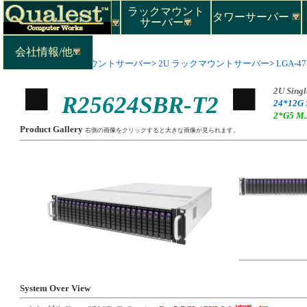
ラックマウント
タワーサーバー
サーバー
会社情報/他
Top
>
ラックマウントサーバー
>
2U ラックマウントサーバー
>
LGA-471
2U Singl
R25624SBR-T2
24*12G 
2*G5 M
Product Gallery
右側の画像をクリックすると大きな画像が見られます。
System Over View