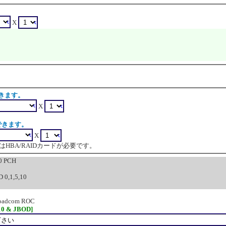
X
できます。
X
できます。
X
HBA/RAIDカードが必要です。
0 PCH
D 0,1,5,10
oadcom ROC
10 & JBOD]