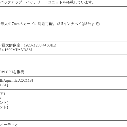
ルはバックアップ・バッテリー・ユニットを搭載しています。
 最大417mmのカードに対応可能。 (3.5インチベイは8台まで)
(最大解像度：1920x1200 @ 60Hz)
DR4 1600MHz VRAM
0W GPUを推奨
l/Aquantia AQC113]
0-AT]
リア)
)
ロント)
ロント)
 HDオーディオ