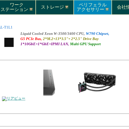
ワーク
ペリフェラル
ストレージ
会社情
ステーション
アクセサリー
AL-T1L1
Liquid Cooled Xeon W-3500/3400 CPU,
W790 Chipset,
G5 PCIe Bus,
2*M.2+13*3.5"+ 2*2.5" Drive Bay
1*10GbE+1*GbE+IPMI LAN,
Multi GPU Support