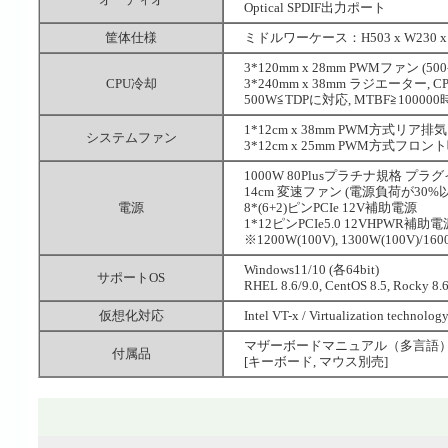
Optical SPDIF出力ポート
筐体仕様
ミドルワーケース：H503 x W230 x D
3*120mm x 28mm PWMファン (500-2
CPU冷却
3*240mm x 38mm ラジエーター, 
500W≦TDPに対応, MTBF≧10000
1*12cm x 38mm PWM方式リア排気ファン
システムファン
3*12cm x 25mm PWM方式フロント吸気
1000W 80Plusプラチナ規格 プラグイン
14cm 変速ファン (電源負荷が30
電源
8*(6+2)ピンPCIe 12V補助電源
1*12ピンPCIe5.0 12VHPWR補助電
※1200W(100V), 1300W(100V
Windows11/10 (各64bit)
サポートOS
RHEL 8.6/9.0, CentOS 8.5, Rocky 8.
仮想化対応
Intel VT-x / Virtualization technology,
マザーボードマニュアル（多言語）, 
付属品
[キーボード, マウス別売]