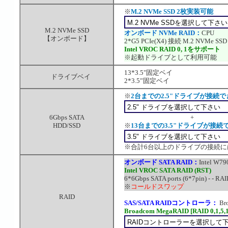
※
M.2 NVMe SSD 2枚実装可能
M.2 NVMe SSD
オンボード NVMe RAID：
CPU
【オンボード】
2*G5 PCIe(X4) 接続 M.2 NVMe SSD
Intel VROC RAID 0, 1をサポート
※起動ドライブとして利用可能
13*3.5"固定ベイ
ドライブベイ
2*3.5”固定ベイ
※
2台までの2.5"ドライブが接続
6Gbps SATA
+
HDD/SSD
※
13台までの3.5"ドライブが接続
※合計6台以上のドライブの接続には
オンボード SATA RAID：
Intel W79
Intel VROC SATA RAID (RST)
6*6Gbps SATA ports (6*7pin) - - RAI
※
コールドスワップ
RAID
SAS/SATA RAIDコントローラ：
Br
Broadcom MegaRAID [RAID 0,1,5,