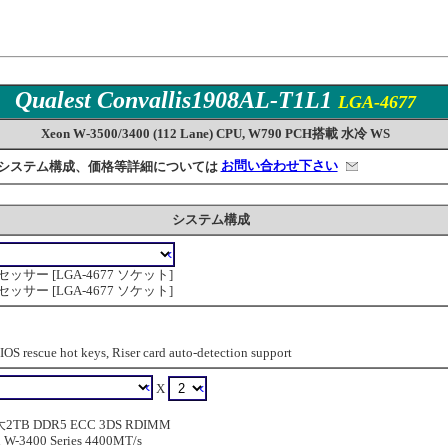
Qualest Convallis1908AL-T1L1
LGA-4677
Xeon W-3500/3400 (112 Lane) CPU, W790 PCH搭載 水冷 WS
システム構成、価格等詳細については
お問い合わせ下さい
システム構成
) プロセッサー [LGA-4677 ソケット]
) プロセッサー [LGA-4677 ソケット]
IOS rescue hot keys, Riser card auto-detection support
X
2TB DDR5 ECC 3DS RDIMM
 W-3400 Series 4400MT/s