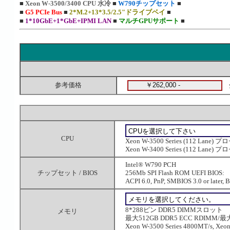
■
Xeon W-3500/3400 CPU 水冷
■
W790チップセット
■
■
G5 PCIe Bus
■
2*M.2+13*3.5/2.5"ドライブベイ
■
■
1*10GbE+1*GbE+IPMI LAN
■
マルチGPUサポート
■
参考価格
CPU
Xeon W-3500 Series (112 Lane
Xeon W-3400 Series (112 Lane
Intel® W790 PCH
チップセット / BIOS
256Mb SPI Flash ROM UEFI BIOS:
ACPI 6.0, PnP, SMBIOS 3.0 or later, B
8*288ピン DDR5 DIMMスロット
メモリ
最大512GB DDR5 ECC RDIMM/最大
Xeon W-3500 Series 4800MT/s, Xeon