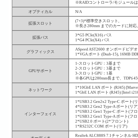
※RAIDコントローラ/モジュー
オプティカル
N/A
(7+3)*標準空きスロット,
拡張スロット
※長さ280mm までのカードに対応,
3*G5 PCIe(X16) バス
拡張バス
1*G4 PCIe(X4) バス
ASpeed AST2600 オンボードビデオ 
グラフィックス
1*VGA ポート (Dsub-15), 16MB D
1-スロットGPU：3基まで
2-スロットGPU：3基まで
GPUサポート
3-スロットGPU：1基
※各GPUは280mm長まで、TDP≦45
1*10GbE LAN ポート (RJ45) [Marvel
ネットワーク
1*GbE LAN ポート (RJ45) [Intel i21
1*USB3.2 Gen2x2 Type-C ポート(
4*USB3.2 Gen2 Type-A ポート(リア
1*USB3.2 Gen1 Type-C ポート(フ
インターフェイス
1*USB3.2 Gen1 Type-A ポート(フ
2*USB2.0 ポート(2*フロント)
1*RS232C COM ポート(リア)
Realtek ALC888S 7.1チャンネル
オーディオ