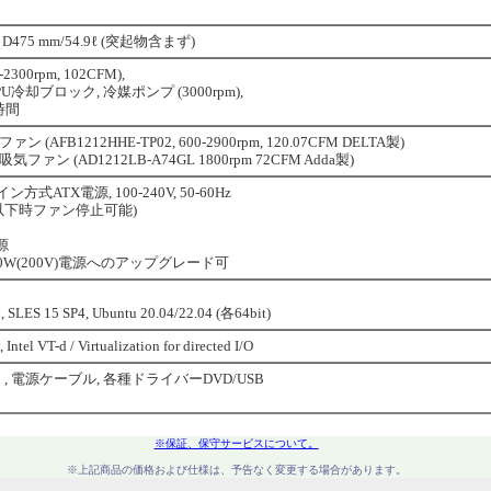
475 mm/54.9ℓ (突起物含まず)
300rpm, 102CFM),
CPU冷却ブロック, 冷媒ポンプ (3000rpm),
0時間
 (AFB1212HHE-TP02, 600-2900rpm, 120.07CFM DELTA製)
ファン (AD1212LB-A74GL 1800rpm 72CFM Adda製)
方式ATX電源, 100-240V, 50-60Hz
%以下時ファン停止可能)
源
)/1600W(200V)電源へのアップグレード可
6, SLES 15 SP4, Ubuntu 20.04/22.04 (各64bit)
 Intel VT-d / Virtualization for directed I/O
電源ケーブル, 各種ドライバーDVD/USB
※保証、保守サービスについて。
※上記商品の価格および仕様は、予告なく変更する場合があります。
※上記以外のシステム構成・商品についてもお気軽にお問い合わせください。