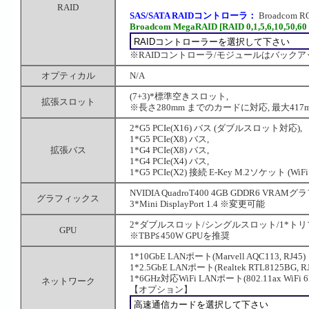
RAID
SAS/SATA RAIDコントローラ：
Broadcom R
Broadcom MegaRAID [RAID 0,1,5,6,10,50,6
※RAIDコントローラ/モジュールはバック
オプティカル
N/A
(7+3)*標準空きスロット,
拡張スロット
※長さ280mm までのカードに対応, 最大41
2*G5 PCIe(X16) バス (ダブルスロット対応),
1*G5 PCIe(X8) バス,
拡張バス
1*G4 PCIe(X8) バス,
1*G4 PCIe(X4) バス,
1*G5 PCIe(X2) 接続 E-Key M.2ソケット (
NVIDIA QuadroT400 4GB GDDR6 V
グラフィックス
3*Mini DisplayPort 1.4 ※変更可能
2*ダブルスロット/シングルスロット/1*ト
GPU
※TBP≦450W GPUを推奨
1*10GbE LANポート(Marvell AQC113, RJ45)
1*2.5GbE LANポート(Realtek RTL8125BG, RJ
1*6GHz対応WiFi LANポート(802.11ax W
ネットワーク
【オプション】