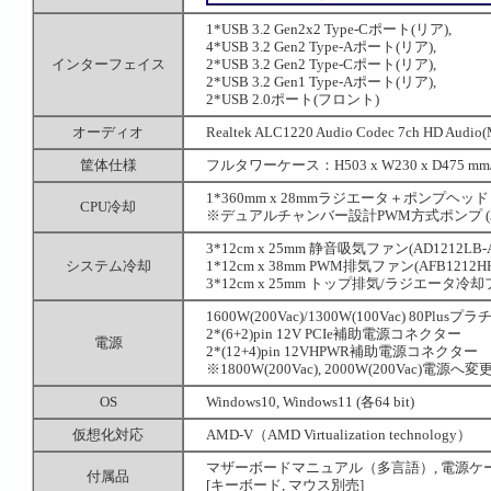
1*USB 3.2 Gen2x2 Type-Cポート(リア),
4*USB 3.2 Gen2 Type-Aポート(リア),
インターフェイス
2*USB 3.2 Gen2 Type-Cポート(リア),
2*USB 3.2 Gen1 Type-Aポート(リア),
2*USB 2.0ポート(フロント)
オーディオ
Realtek ALC1220 Audio Codec 7ch HD Audi
筐体仕様
フルタワーケース：H503 x W230 x D475 
1*360mm x 28mmラジエータ＋ポンプヘッド (
CPU冷却
※デュアルチャンバー設計PWM方式ポンプ (3000r
3*12cm x 25mm 静音吸気ファン(AD1212LB-A74G
システム冷却
1*12cm x 38mm PWM排気ファン(AFB1212HHE-TP
3*12cm x 25mm トップ排気/ラジエータ冷却ファン(UC
1600W(200Vac)/1300W(100Vac) 80P
2*(6+2)pin 12V PCIe補助電源コネクター
電源
2*(12+4)pin 12VHPWR補助電源コネクター
※1800W(200Vac), 2000W(200Vac)電源へ変
OS
Windows10, Windows11 (各64 bit)
仮想化対応
AMD-V（AMD Virtualization technology）
マザーボードマニュアル（多言語）, 電源ケーブ
付属品
[キーボード, マウス別売]