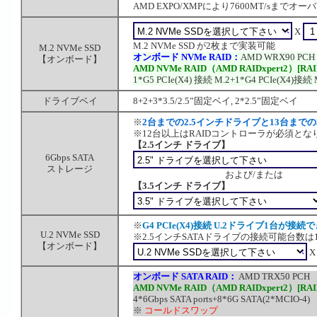
AMD EXPO/XMPにより7600MT/sまで
X
M.2 NVMe SSD が2枚まで実装可能
M.2 NVMe SSD
オンボード NVMe RAID：
AMD WRX90 PCH
【オンボード】
AMD NVMe RAID（AMD RAIDxpert2）[RAID
1*G5 PCIe(X4) 接続 M.2+1*G4 PCIe(X4)接続 
ドライブベイ
8+2+3*3.5/2.5”固定ベイ, 2*2.5”固定ベイ
※
2台までの2.5インチドライブと13台まで
※12台以上はRAIDコントローラが必須とな
【2.5インチ ドライブ】
6Gbps SATA
ストレージ
および/または
【3.5インチ ドライブ】
※
G4 PCIe(X4)接続 U.2ドライブ1台が接
U.2 NVMe SSD
※2.5インチSATAドライブの接続可能台数
【オンボード】
オンボード SATA RAID：
AMD TRX50 PCH
AMD NVMe RAID（AMD RAIDxpert2）[RAID 
4*6Gbps SATA ports+8*6G SATA(2*MCIO-4)
※
コールドスワップ