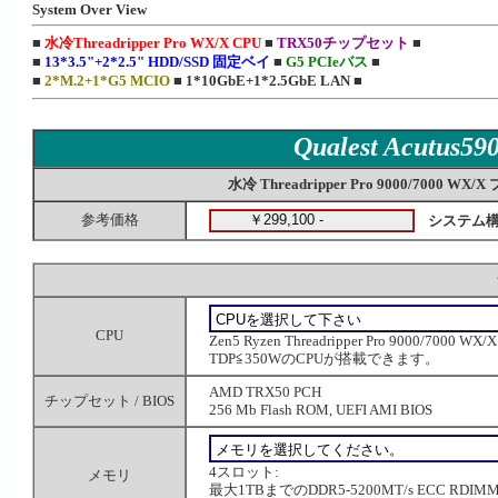
System Over View
■
水冷Threadripper Pro WX/X CPU
■
TRX50チップセット
■
■
13*3.5"+2*2.5" HDD/SSD 固定ベイ
■
G5 PCIeバス
■
■
2*M.2+1*G5 MCIO
■
1*10GbE+1*2.5GbE LAN
■
Qualest Acutus5
水冷 Threadripper Pro 9000/7000 WX/
参考価格
システム
CPU
Zen5 Ryzen Threadripper Pro 9000/7
TDP≦350WのCPUが搭載できます。
AMD TRX50 PCH
チップセット / BIOS
256 Mb Flash ROM, UEFI AMI BIOS
4スロット:
メモリ
最大1TBまでのDDR5-5200MT/s ECC RDI