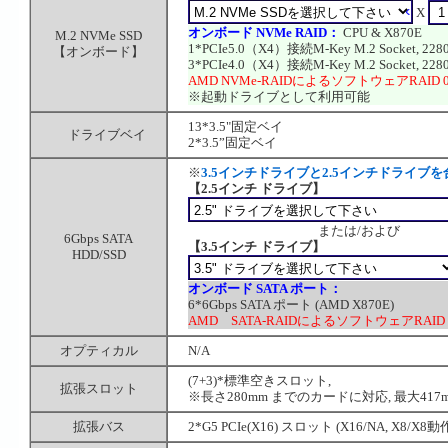
X
オンボード NVMe RAID：
CPU & X870E
M.2 NVMe SSD
1*PCIe5.0（X4）接続M-Key M.2 Socket, 2280
【オンボード】
3*PCIe4.0（X4）接続M-Key M.2 Socket, 2280
AMD NVMe-RAIDによるソフトウェアRAID 0
※起動ドライブとして利用可能
13*3.5"固定ベイ
ドライブベイ
2*3.5”固定ベイ
※
3.5インチドライブと2.5インチドライブ
【2.5インチ ドライブ】
または/および
6Gbps SATA
【3.5インチ ドライブ】
HDD/SSD
オンボード SATA ポート：
6*6Gbps SATA ポート (AMD X870E)
AMD SATA-RAIDによるソフトウェアRAID 0
オプティカル
N/A
(7+3)*標準空きスロット,
拡張スロット
※長さ280mm までのカードに対応, 最大41
拡張バス
2*G5 PCIe(X16) スロット (X16/NA, X8/X8動