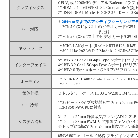
CPU内蔵 2200MHz デュアル Radeon グ
グラフィックス
1*HDMI 2.1 TMDS/FRL 8G Compatible互換,
2*USB4-DP Alt.Mode, HDCP 2.3サポート, 8K
※
280mm長までのアクティブクーリングモ
1*PCIe5.0 (X16)バス上のビデオカード/GPU
GPU対応
または
2*PCIe5.0 (X8)バス上のビデオカード/GPU ※
1*5GbE LANポート (Realtek RTL8126, RJ45)
ネットワーク
1*802.11be 2x2 Wi-Fi 7 Module, 2.4GHz/5GHz
5*USB 3.2 Gen2 10Gbps Type-Aポート(5*リア
インターフェイス
4*USB 3.2 Gen1 5Gbps Type-Aポート(3*リ
4*USB2.0 Type-Aポート(2*リア/2*フロント)
1*Realtek ALC4082 Audio Codec 7.1ch HD Aud
オーディオ
1*SPDIF Out.
筐体仕様
ミドルタワーケース H503 x W230 x D475 
1*8xヒートパイプ放熱器+2*12cm x 25mm PWM
CPU冷却
TDP≦350WのCPUに対応
3*12cm x 25mm 静音吸気ファン (AD1212LB-A
システム冷却
1*12cm x 38mm PWM リア排気ファン (AFB1212
※トップに3基の12cm x25mm 排気ファン
850W 80Plus ゴールド規格 プラグイン方式 A