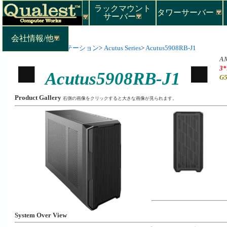
ラックマウント
タワーサーバー
サーバー
会社情報/他
Top
>
ワークステーション
>
Acutus Series
>
Acutus5908RB-J1
AM
3*
Acutus5908RB-J1
G5
Product Gallery
右側の画像をクリックすると大きな画像が見られます。
System Over View