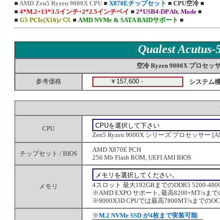
■
AMD Zen5 Ryzen 9000X CPU
■
X870Eチップセット
■
CPU空冷
■
■
4*M.2+13*3.5インチ+2*2.5インチベイ
■
2*USB4-DP Alt. Mode
■
■
G5 PCIe(X16)バス
■
AMD NVMe & SATA RAIDサポート
■
Qualest Acutus
空冷 Ryzen 9000X プロ
参考価格
システム
CPU
Zen5 Ryzen 9000X シリーズ プロセッサー [A
AMD X870E PCH
チップセット / BIOS
256 Mb Flash ROM, UEFI AMI BIOS
4スロット 最大192GBまでのDDR5 5200-4800M
メモリ
※AMD EXPO サポート, 最高8200+MT/
※9000X3D CPUでは最高7800MT/sまで
※
M.2 NVMe SSD が4枚まで実装可能