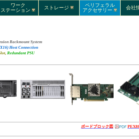
ワーク
ペリフェラル
ストレージ
会社情
ステーション
アクセサリー
nsion Rackmount System
(X16) Host Connection
lot,
Redundant PSU
ボードブロック図
PEX8