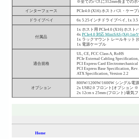
※全てのバスに312mm長までの
インターフェース
PCIe4.0 (X16) ホストバス・ケーブルア
ドライブベイ
6x 5.25インチドライブベイ, 1x 
1x ホスト用 PCIe4.0 (X16) ホス
4x
PCIe4.0 対応 MiniSAS (X4) 1
付属品
1x ラックマウント レールキット [6
1x 電源ケーブル
UL, CE, FCC Class A, RoHS
PCIe External Cabling Specification,
適合規格
PCI Express Card Electromechanical S
PCI Express Base Specification, Rev.
ATX Specification, Version 2.2
800W/1200W/1600W シングル電
オプション
2x USB2.0 フロント[オプション
2x 12cm x 25mm (フロント) 吸気
Home