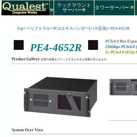
ラックマウント
タワーサーバー
サーバー
Top
>
ペリフェラル
>
PCIeエキスパンダー[バス拡張]
>
PE4-4652R
PCIe4.0 Bus Expa
PE4-4652R
256Gbps PCIe4.0 
5x PCIe4.0 (X16) S
Product Gallery
右側の画像をクリックすると大きな画像が見られます。
System Over View