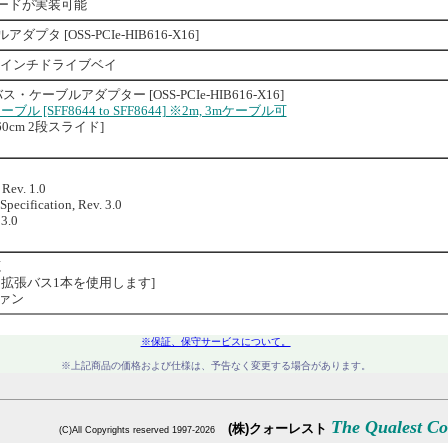
ボードが実装可能
ダプタ [OSS-PCIe-HIB616-X16]
3.5 インチドライブベイ
トバス・ケーブルアダプター [OSS-PCIe-HIB616-X16]
mケーブル [SFF8644 to SFF8644] ※2m, 3mケーブル可
0cm 2段スライド]
 Rev. 1.0
pecification, Rev. 3.0
 3.0
源
 ※ 拡張バス1本を使用します]
ファン
※保証、保守サービスについて。
※上記商品の価格および仕様は、予告なく変更する場合があります。
※上記以外のシステム構成・商品についてもお気軽にお問い合わせください。
The Qualest Co.
(株)クォーレスト
(C)All Copyrights reserved 1997-2026