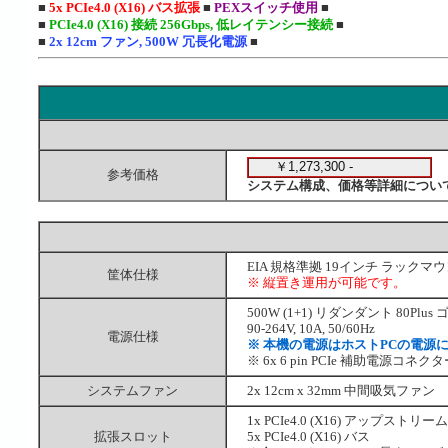
■
5x PCIe4.0 (X16) バス拡張
■
PEXスイッチ使用
■
■
PCIe4.0 (X16) 接続 256Gbps, 低レイテンシー接続
■
■
2x 12cm ファン, 500W 冗長化電源
■
参考価格
システム構成、価格等詳細につい
EIA 規格準拠 19インチ ラックマウント ケ
筐体仕様
※ 縦置き運用が可能です。
500W (1+1) リダンダント 80Pl
90-264V, 10A, 50/60Hz
電源仕様
※ 本機の電源はホストPCの電源
※ 6x 6 pin PCIe 補助電源コネク
システムファン
2x 12cm x 32mm 中間吸気ファン
1x PCIe4.0 (X16) アップスト
拡張スロット
5x PCIe4.0 (X16) バス