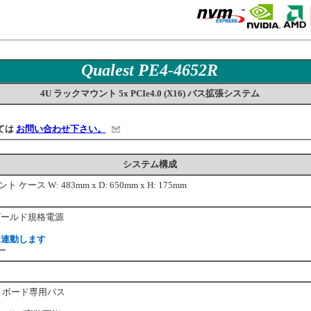
Qualest PE4-4652R
4U ラックマウント 5x PCIe4.0 (X16) バス拡張システム
ては
お問い合わせ下さい。
システム構成
ース W: 483mm x D: 650mm x H: 175mm
us ゴールド規格電源
に連動します
ター
リーム ボード専用バス