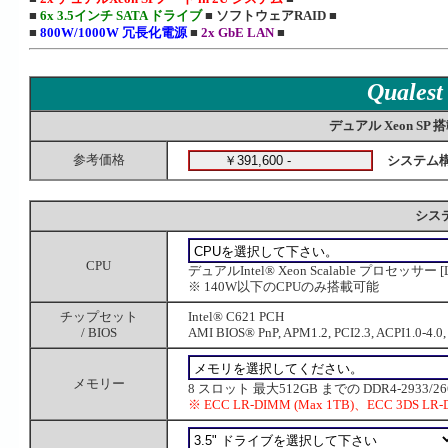
■
6x 3.5インチ SATA ドライブ
■ ソフトウェアRAID ■
■
800W/1000W 冗長化電源
■
2x GbE LAN
■
Quales
デュアル Xeon SP 搭
参考価格
システム
システ
CPU
デュアルIntel® Xeon Scalable プロセッサー 
※ 140W以下のCPUのみ搭載可能
チップセット
Intel® C621 PCH
/ BIOS
AMI BIOS® PnP, APM1.2, PCI2.3, ACPI1.0-4.0,
メモリー
8 スロット 最大512GB までの DDR4-2933/2666/
※ ECC LR-DIMM (Max 1TB)、ECC 3