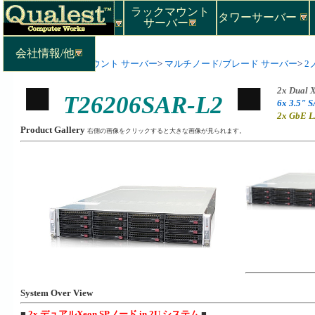
ラックマウント
タワーサーバー
サーバー
会社情報/他
Top
>
ラックマウント サーバー
>
マルチノード/ブレード サーバー
>
2
2x Dual 
T26206SAR-L2
6x 3.5" 
2x GbE L
Product Gallery
右側の画像をクリックすると大きな画像が見られます。
System Over View
■
2x デュアルXeon SPノード in 2U システム
■