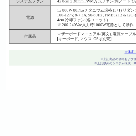
システムファン
4x 8cm x 38mm PWM方式ファン(両ノードで
1x 800W 80Plusチタニウム規格 (1+1) 
100-127V, 9-7.5A, 50-60Hz , PMBus1.
電源
4cm 冷却ファン (各ユニット)
※ 200-240Vac入力時1000W電源として動作
マザーボードマニュアル(英文), 電源ケーブル,
付属品
[キーボード, マウス. OSは別売]
※保証
※上記商品の価格および
※上記以外のシステム構成・