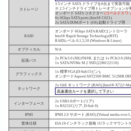
3.5インチ SATA ドライブを6台まで実装可能
※ 2.5インチドライブ用トレーオプション
ストレージ
オンボード SATA コネクター
(コールドスワッ
6x 6Gbps SATA ports (Intel® C621)
2x SATA DOMポート (OS) 起動ドライブ用
オンボード 6Gbps SATA RAIDコントローラ
RAID
Intel® Rapid Storage Technology(RST)
RAIDレベル 0,1,5,10 (Windows & Linux)
オプティカル
N/A
2x PCIe3.0 (X8) FH/HL または 1x PCIe3.0 (X8)
拡張バス
1x SATA/NVMe M.2 SSD (2280/22110)
1x 標準VGA (D-Sub15ピン),
グラフィックス
オンボードAspeed AST2500 BMC 512MB DD
2x GbE ネットワーク (RJ45) [Intel® X722+Mar
ネットワーク
2x USB3.0ポート(リア)
インターフェース
1x RS232C(リア, D-Sub 9)
IPMI
IPMI 2.0 サポート (RJ45) [Virtual media ov
筐体仕様
EIA 19インチラック規格 1Uラックマウントケース (