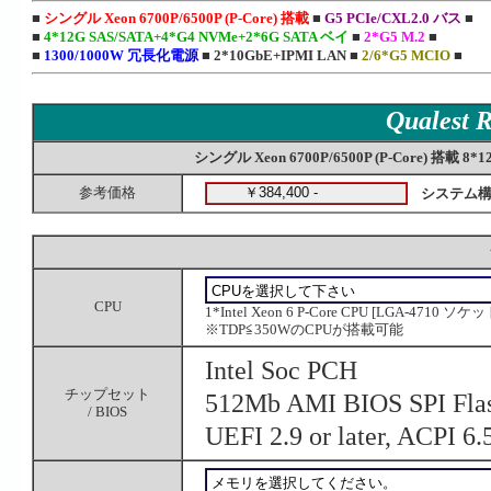
■
シングル
Xeon 6700P/6500P (P-Core) 搭載
■
G5 PCIe/CXL2.0 バス
■
■
4*12G SAS/SATA+4*G4 NVMe+2*6G SATA ベイ
■
2*G5 M.2
■
■
1300/1000W 冗長化電源
■
2*10GbE+IPMI LAN
■
2/6*G5 MCIO
■
Qualest
シングル Xeon 6700P/6500P (P-Core) 搭載 
参考価格
システム構
CPU
1*Intel Xeon 6 P-Core CPU [LGA-4710 ソケッ
※TDP≦350WのCPUが搭載可能
Intel Soc PCH
チップセット
512Mb AMI BIOS SPI Fla
/ BIOS
UEFI 2.9 or later, ACPI 6.