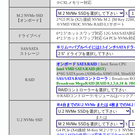
※CXLメモリー対応
X
M.2 NVMe SSD
2*G5 PCIe (X2) 接続 NVMe M.2. [M-Key 2280,
【オンボード】
※VMD VROC NVMe RAID 0,1サポート
6*2.5”ホットスワップ対応 12G SAS/SATA対
ドライブベイ
4*2.5"ホットスワップ対応 G4 PCIe NVMe対
※リムーバブルベイには2.5インチSATAド
SAS/SATA
ストレージ
オンボード SATA RAID：
Intel Xeon CPU
Intel VMD SATA RAID (RST)
4*6G SATA ports (ASMedia ASM1164, SlimSAS-
SAS/SATA RAIDコントローラ：
Broadcom R
RAID
Broadcom MegaRAID [RAID 0,1,5,6,10 & JB
※RAIDコントローラ/モジュールはバック
※4台までのU.2 NVMe または 4枚までのM
X
または
U.2 NVMe SSD
X
G4 PCIe (X4)接続 M-Key M.2ソケット NVMe SSD
※M.2 SSDの使用には変換アダプター
が必要