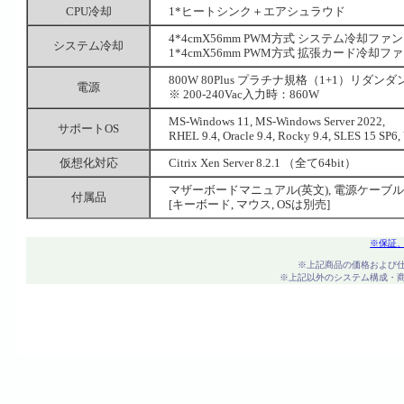
CPU冷却
1*ヒートシンク＋エアシュラウド
4*4cmX56mm PWM方式 システム冷却ファン
システム冷却
1*4cmX56mm PWM方式 拡張カード冷却フ
800W 80Plus プラチナ規格（1+1）リダンダント電源
電源
※ 200-240Vac入力時：860W
MS-Windows 11, MS-Windows Server 2022,
サポートOS
RHEL 9.4, Oracle 9.4, Rocky 9.4, SLES 15 S
仮想化対応
Citrix Xen Server 8.2.1 （全て64bit）
マザーボードマニュアル(英文), 電源ケーブル,
付属品
[キーボード, マウス, OSは別売]
※保証
※上記商品の価格および
※上記以外のシステム構成・