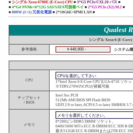
■
シングル Xeon 6700E (E-Core) CPU
■
3*G5 PCIe/CXL20 バス
■
■
4*G4 NVMe+6*12G SAS/SATA可脱着ベイ
■
2*G5 PCIe (X2) M.2
■
■
800W (1+1) 冗長化電源
■
2*10GbE+IPMI LAN
■
Qualest 
シングル Xeon 6 (E-Co
参考価格
システム構
CPU
1*Intel Xeon 6 E-Core CPU [LGA-4710 ソケ
※TDP≦270WのCPUが搭載可能
Intel Soc PCH
チップセット
512Mb AMI BIOS SPI Flash BIOS:
/ BIOS
UEFI 2.9 or later, ACPI 6.5 or later, SMBIOS 3.7 o
8*288ピンDDR5 DIMM ソケット,
メモリ
6400/5600 MT/s ECC R-DIMM/ECC 3DS R-
最大512GB ECC R-DIMMまたは2TB ECC 3SD