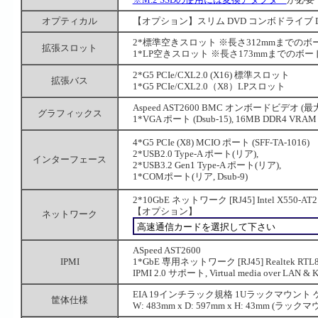
オプティカル
【オプション】スリム DVD コンボドライブ DVD
2*標準空きスロット ※長さ312mmまでのボ
拡張スロット
1*LP空きスロット ※長さ173mmまでのボ
2*G5 PCIe/CXL2.0 (X16) 標準スロット
拡張バス
1*G5 PCIe/CXL2.0（X8）LPスロット
Aspeed AST2600 BMC オンボードビデオ (最大
グラフィックス
1*VGA ポート (Dsub-15), 16MB DDR4 VRAM
4*G5 PCIe (X8) MCIO ポート (SFF-TA-1016)
2*USB2.0 Type-A ポート(リア),
インターフェース
2*USB3.2 Gen1 Type-A ポート(リア),
1*COMポート(リア, Dsub-9)
2*10GbE ネットワーク [RJ45] Intel X550
【オプション】
ネットワーク
ASpeed AST2600
IPMI
1*GbE 専用ネットワーク [RJ45] Realtek RTL8
IPMI 2.0 サポート, Virtual media over LAN
EIA 19インチラック規格 1Uラックマウント
筐体仕様
W: 483mm x D: 597mm x H: 43mm (