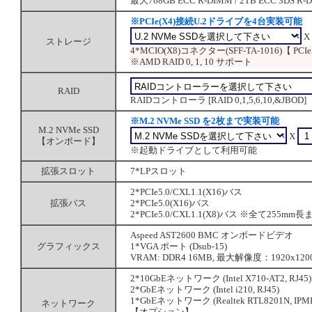
最大768GB ECC R-DIMM / 2TB ECC 3DS R-
※PCIe(X4)接続U.2ドライブを4台実装可能
X
ストレージ
4*MCIO(X8)コネクター(SFF-TA-1016)【 PCI
※AMD RAID 0, 1, 10 サポート
RAID
RAIDコントローラ [RAID 0,1,5,6,10,&JBOD]
※M.2 NVMe SSD を2枚まで実装可能
M.2 NVMe SSD
X
【オンボード】
※起動ドライブとして利用可能
拡張スロット
7*LPスロット
2*PCIe5.0/CXL1.1(X16)バス
拡張バス
2*PCIe5.0(X16)バス
2*PCIe5.0/CXL1.1(X8)バス ※全て255
Aspeed AST2600 BMC オンボードビデオ
グラフィックス
1*VGA ポート (Dsub-15)
VRAM: DDR4 16MB, 最大解像度：1920x1200
2*10GbEネットワーク (Intel X710-AT2, RJ45)
2*GbEネットワーク (Intel i210, RJ45)
1*GbEネットワーク (Realtek RTL8201N, IPMI
ネットワーク
【オプション】