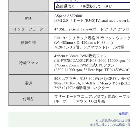
ASpeed AST2600
IPMI
IPMI 2.0 サポート (RJ45) [Virtual media ov
インターフェース
4*USB3.2 Gen1 Type-Aポート(2*リア, 2*フ
EIA 19インチラック規格 2Uラックマウント
筐体仕様
(W: 483mm x D: 450mm x H: 88mm)
※20インチ2段ラックマウントレール付属
4*6cm x 38mm PWM吸気ファン
(山洋電気9GA0612P1H03, 2600-11500 rpm, 4
冷却ファン
1*6cm x 25mm PWM方式CPUファン
(2300-11000 rpm, 5*Heat Pipe, TDP≦450
80Plusプラチナ規格 800W(1+1) CRPS 冗長
電源
90-264V, 10~5A, 47-63Hz, 1*4cmファン(各
2*(6+2) PCIe補助電源コネクター
マザーボードマニュアル(英文), 電源ケーブル,
付属品
[キーボード, マウス, OSは別売]
※保証
※上記商品の価格および
※上記以外のシステム構成・