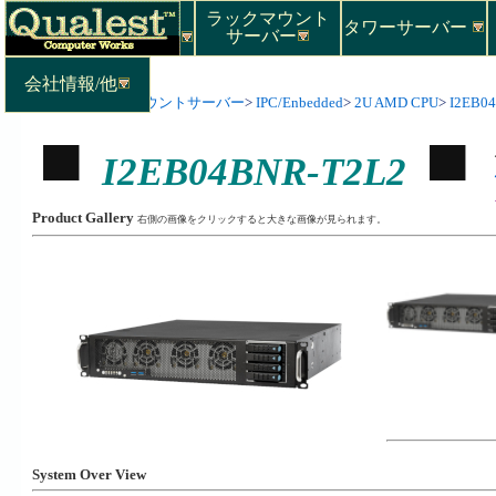
ラックマウント
タワーサーバー
サーバー
会社情報/他
Top
>
ラックマウントサーバー
>
IPC/Enbedded
>
2U AMD CPU
>
I2EB0
I2EB04BNR-T2L2
Product Gallery
右側の画像をクリックすると大きな画像が見られます。
System Over View