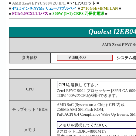
■
AMD Zen4 EPYC 9004 2U IPC,
■
7*LPスロット
■
■
4*2.5インチNVMe リムーバブルベイ
■
2*10GbE+IPMI LAN
■
■
PCIe5.0/CXL1.1バス
■
800W (1+1) CRPS 冗長化電源
■
Qualest I2EB
AMD Zen4 EPYC
参考価格
システム構
CPU
Zen4 EPYC 9004 プロセッサー [SP5/LGA-6
TDP≦400WのCPUが利用できます。
AMD SoC (System-on-a-Chip): CPU内蔵
チップセット / BIOS
256Mb AMI SPI Flash ROM,
PnP, ACPI 6.4 Compliance Wake Up Events, SM
メモリ
8 スロット, DDR5-4800MT/s