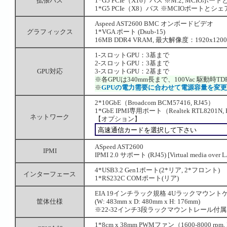
拡張バス
1*G5 PCIe（X16）バス ※M.2, MCIOポ
1*G5 PCIe（X8）バス ※MCIOポートとシ
Aspeed AST2600 BMC オンボードビデオ
グラフィックス
1*VGA ポート (Dsub-15)
16MB DDR4 VRAM, 最大解像度：1920x1200 
1-スロットGPU：3基まで
2-スロットGPU：3基まで
GPU対応
3-スロットGPU：2基まで
※各GPUは340mm長まで、100Vac 駆動時TDP
※
GPUの電力需要に合わせて電源容量を変
2*10GbE（Broadcom BCM57416, RJ45）
1*GbE IPMI専用ポート（Realtek RTL8201N, 
ネットワーク
【オプション】
ASpeed AST2600
IPMI
IPMI 2.0 サポート (RJ45) [Virtual media ov
4*USB3.2 Gen1ポート(2*リア, 2*フロント)
インターフェース
1*RS232C COMポート(リア)
EIA 19インチラック規格 4Uラックマウント
筐体仕様
(W: 483mm x D: 480mm x H: 176mm)
※22-32インチ3段ラックマウントレール付属
1*8cm x 38mm PWMファン（1600-8000 rpm,