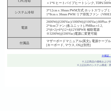
CPU冷却
＋1*6 ヒートパイプヒートシンク, TDP≦500
3*12cm x 38mm PWM方式 ホットスワップミッド
システム冷却
1*8cm x 38mm PWM リア排気ファン（V80E1
2600W(@200Vac)/1000W(@100Vac) 80Pl
2*4cmファン (各ユニット), PMBus v1.2,
電源
2*(6+2)+6*(12+4)12VHPWR 補助電源
※3200W(@200Vac)電源に変更可能
マザーボードマニュアル(英文), 電源ケーブル,
付属品
[キーボード, マウス, OSは別売]
※保証
※上記商品の価格および
※上記以外のシステム構成・