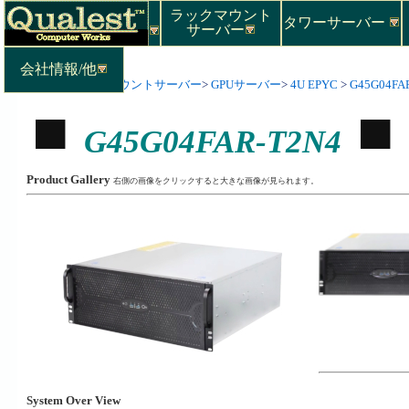
ラックマウント
タワーサーバー
サーバー
会社情報/他
Top
>
ラックマウントサーバー
>
GPUサーバー
>
4U EPYC
>
G45G04FA
G45G04FAR-T2N4
Product Gallery
右側の画像をクリックすると大きな画像が見られます。
System Over View