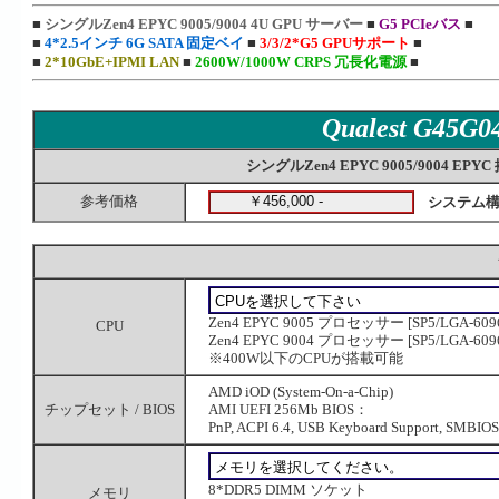
■
シングルZen4 EPYC 9005/9004 4U GPU サーバー
■
G5 PCIeバス
■
■
4*2.5インチ 6G SATA 固定ベイ
■
3/3/2*G5 GPUサポート
■
■
2*10GbE+IPMI LAN
■
2600W/1000W CRPS 冗長化電源
■
Qualest G45G
シングルZen4 EPYC 9005/9004 EP
参考価格
システム構
Zen4 EPYC 9005 プロセッサー [SP5/LGA-6
CPU
Zen4 EPYC 9004 プロセッサー [SP5/LGA-6
※400W以下のCPUが搭載可能
AMD iOD (System-On-a-Chip)
チップセット / BIOS
AMI UEFI 256Mb BIOS：
PnP, ACPI 6.4, USB Keyboard Support, SMBIOS 
8*DDR5 DIMM ソケット
メモリ