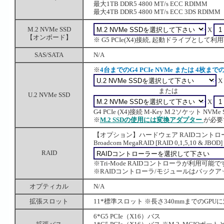
最大1TB DDR5 4800 MT/s ECC RDIMM
最大4TB DDR5 4800 MT/s ECC 3DS RDIMM
M.2 NVMe SSD
X
【オンボード】
※ G5 PCIe(X4)接続, 起動ドライブとして利
SAS/SATA
N/A
※
4台までのG4 PCIe NVMe または 4枚までのG
X
または
U.2 NVMe SSD
X
G4 PCIe (X4)接続 M-Key M.2ソケット NVMe SSD
※
M.2 SSDの使用には変換アダプター
が必要
【オプション】ハードウェア RAIDコントロ
Broadcom MegaRAID [RAID 0,1,5,10 & JBOD]
RAID
※Tri-Mode RAIDコントローラが利用可能で
※RAIDコントローラ/モジュールはバック
オプティカル
N/A
拡張スロット
11*標準スロット ※長さ340mmまでのGPU
6*G5 PCIe（X16）バス