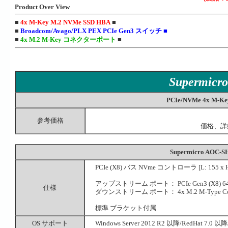
Product Over View
■
4x M-Key M.2 NVMe SSD HBA
■
■
Broadcom/Avago/PLX PEX PCIe Gen3 スイッチ ■
■
4x M.2 M-Key コネクターポート
■
Supermicr
PCIe/NVMe 4x M-Key
参考価格
価格、詳
Supermicro AOC-
PCIe (X8) バス NVme コントローラ [L: 155 x H:
アップストリーム ポート： PCIe Gen3 (X8) 64
仕様
ダウンストリーム ポート： 4x M.2 M-Type Connec
標準 ブラケット付属
OS サポート
Windows Server 2012 R2 以降/RedHat 7.0 以