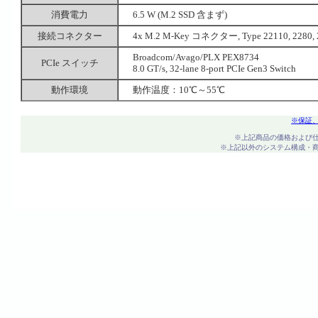
消費電力
6.5 W (M.2 SSD 含まず)
接続コネクター
4x M.2 M-Key コネクター, Type 22110, 2
Broadcom/Avago/PLX PEX8734
PCIe スイッチ
8.0 GT/s, 32-lane 8-port PCIe Gen3 Switch
動作環境
動作温度：10℃～55℃
※保証
※上記商品の価格および
※上記以外のシステム構成・