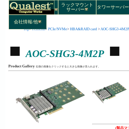
ラックマウント
タワーサーバ
サーバー
会社情報/他
Top
>
Periferal
>
PCIe/NVMe
>
HBA&RAID card
>
AOC-SHG3-4M2
AOC-SHG3-4M2P
Product Gallery
右側の画像をクリックすると大きな画像が見られます。
(製品マ