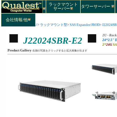
ラックマウント
タワーサーバー
サーバー
会社情報/他
Top
>
ストレージ
>
ラックマウント型
>
SAS Expander/JBOD
>
J22024SB
2U - Rac
J22024SBR-E2
24*2.5" D
2*
24G
SA
Product Gallery
右側の写真をクリックすると拡大画像が出ます