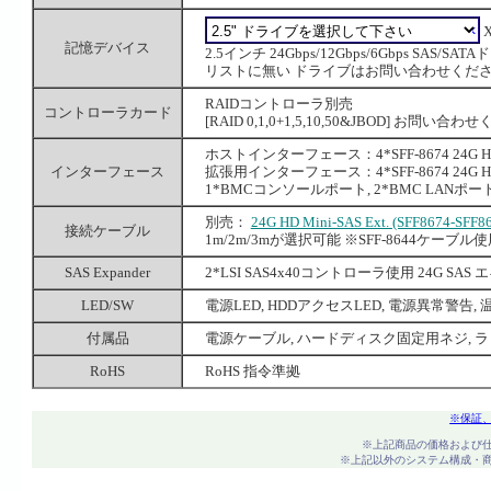
記憶デバイス
2.5インチ 24Gbps/12Gbps/6Gbps SAS/S
リストに無い ドライブはお問い合わせくだ
RAIDコントローラ別売
コントローラカード
[RAID 0,1,0+1,5,10,50&JBOD] お問い合
ホストインターフェース：4*SFF-8674 24G HD
インターフェース
拡張用インターフェース：4*SFF-8674 24G HD
1*BMCコンソールポート, 2*BMC LANポート
別売：
24G HD Mini-SAS Ext. (SFF8674-S
接続ケーブル
1m/2m/3mが選択可能 ※SFF-8644ケー
SAS Expander
2*LSI SAS4x40コントローラ使用 24G S
LED/SW
電源LED, HDDアクセスLED, 電源異常警告
付属品
電源ケーブル, ハードディスク固定用ネジ, 
RoHS
RoHS 指令準拠
※保証
※上記商品の価格および
※上記以外のシステム構成・