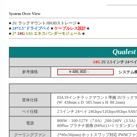
System Over View
■
2U ラックマウントJBODストレージ
■
■
24*2.5"ドライブベイ
■
ケーブルレス設計
■
■
2*
24G
SAS エキスパンダーモジュール
■
Quales
24G
2U 2.5インチ 2
参考価格
システム
EIA 19インチラックマウント準拠 2Uラッ
筐体仕様
(W: 438mm x D: 385.5mm x H: 88.2mm)
ベイ仕様
2.5インチ 24ベイ 24Gbps/12Gbps/6Gbps
800W：100-127V（7.0A）,200-240V（3.5A）,
電源
80Plus プラチナ規格 (94%≧) 1+1 リダンダ
クーリングファン
2*60x56(mm) ホットスワップ対応 PWMファ