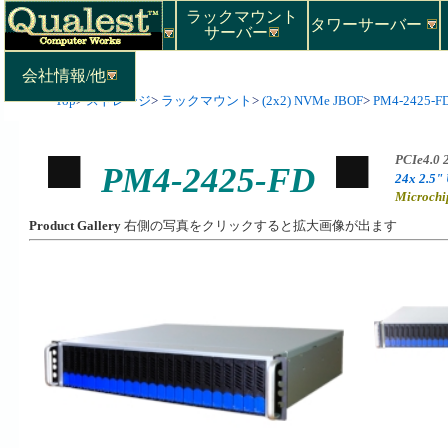
ラックマウント
タワーサーバー
サーバー
会社情報/他
Top
>
ストレージ
>
ラックマウント
>
(2x2) NVMe JBOF
>
PM4-2425-F
PCIe4.0
PM4-2425-FD
24x 2.5"
Microch
Product Gallery
右側の写真をクリックすると拡大画像が出ます