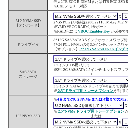
最大2TB ECC R-DIMMまたは4TB ECC 3SD 
※CXLメモリー対応
X
M.2 NVMe SSD
2*G5 PCIe (X4)接続2280/22110, M-key M
【オンボード】
※VMD VROC RAID 0,1サポート
※RAID化には
VROC Enabler Key
が必要で
8*12G SAS/SATA 3.5インチホットス
ドライブベイ
4*G4 PCIe NVMe (X4) 3.5インチ
【オプション】
2*12G SAS/SATA 2.
2.5インチ OS用 (リア)
※2*12G SAS/SATA 2.5インチ ホッ
SAS/SATA
+
ストレージ
3.5インチ SATA/SAS ドライブを8台まで実
※
2.5"ドライブ用トレーオプション
が利用
※
4台までのU.2 NVMe または 4枚までのM
X
※
2.5"NVMe ドライブ用トレーオプション
U.2 NVMe SSD
または
X
G4 PCIe (X4)接続 M-Key M.2ソケット NVMe SSD