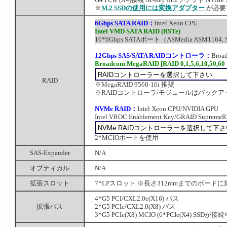
※
M.2 SSDの使用には変換アダプター
が必要
6Gbps SATA RAID：
Intel Xeon CPU
Intel VMD SATA RAID (RSTe)
10*6Gbps SATAポート（ASMedia ASM1164, SF
12Gbps SAS/SATA RAIDコントローラ：
Broa
Broadcom MegaRAID [RAID 0,1,5,6,10,50,60
RAID
※MegaRAID 9560-16i 推奨
※RAIDコントローラ/モジュールはバック
NVMe RAID：
Intel Xeon CPU/NVIDIA GPU
Intel VROC Enablement Key/GRAID Supreme
2*MCIOポートを使用
SAS-Expander
N/A
オプティカル
N/A
拡張スロット
7*LPスロット ※長さ312mmまでのボードに
4*G5 PCI/CXL2.0e(X16) バス
拡張バス
2*G5 PCIe/CXL2.0(X8) バス
3*G5 PCIe(X8) MCIO (6*PCIe(X4) SSDが接続