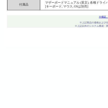
マザーボードマニュアル (英文), 各種ドライバ
付属品
[キーボード, マウス, OSは別売]
※保証
※上記商品の価格および
※上記以外のシステム構成・