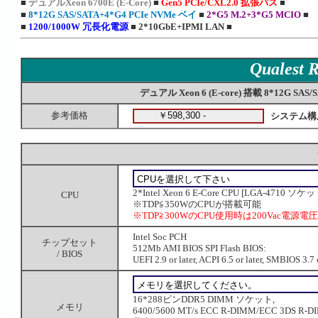
■
デュアル
Xeon 6700E (E-Core)
■
Gen5 PCIe/CXL2.0 拡張バス
■
■
8*12G SAS/SATA+4*G4 PCIe NVMe ベイ
■
2*G5 M.2+3*G5 MCIO
■
■
1200/1000W 冗長化電源
■
2*10GbE+IPMI LAN
■
Qualest
デュアル Xeon 6 (E-core) 搭載 8*12G S
参考価格
システム構
2*Intel Xeon 6 E-Core CPU [LGA-4710 ソケ
CPU
※TDP≦350WのCPUが搭載可能
※TDP≧300WのCPU使用時は200Vac電源電
Intel Soc PCH
チップセット
512Mb AMI BIOS SPI Flash BIOS:
/ BIOS
UEFI 2.9 or later, ACPI 6.5 or later, SMBIOS 3.7 o
16*288ピンDDR5 DIMM ソケット,
メモリ
6400/5600 MT/s ECC R-DIMM/ECC 3DS R-