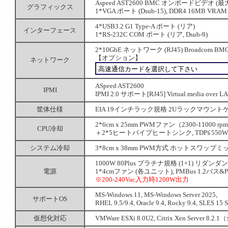
Aspeed AST2600 BMC オンボードビデオ (最大
グラフィックス
1*VGA ポート (Dsub-15), DDR4 16MB VRAM
4*USB3.2 G1 Type-A ポート (リア)
インターフェース
1*RS-232C COM ポート (リア, Dsub-9)
2*10GbE ネットワーク (RJ45) Broadcom 
【オプション】
ネットワーク
ASpeed AST2600
IPMI
IPMI 2.0 サポート[RJ45] Virtual media ove
筐体仕様
EIA 19インチラック規格 2Uラックマウントケース (W:
2*6cm x 25mm PWMファン（2300-11000 rpm
CPU冷却
＋2*5ヒートパイプヒートシンク, TDP≦550W
システム冷却
3*8cm x 38mm PWM方式 ホットスワップミッド
1000W 80Plus プラチナ規格 (1+1) リダンダント電源
電源
1*4cmファン (各ユニット), PMBus 1.2バス
※200-240Vac入力時1200W出力
MS-Windows 11, MS-Windows Server 2025,
サポートOS
RHEL 9.5/9.4, Oracle 9.4, Rocky 9.4, SLES 
仮想化対応
VMWare ESXi 8.0U2, Citrix Xen Server 8.2