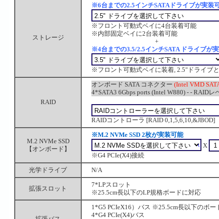
※6台までの2.5インチSATAドライブが実装
※フロント可動式ベイに4台装着可能
※内部固定ベイに2台装着可能
ストレージ
+
※4台までの3.5/2.5インチSATA ドライブ
※フロント可動式ベイに装着, 2.5"ドライ
オンボード SATA コネクター
(Intel VMD S
4*SATA3 6Gbps ports (Intel W880) - - RAIDレ
RAID
RAIDコントローラ [RAID 0,1,5,6,10,&JBOD]
※M.2 NVMe SSD 2枚が実装可能
M.2 NVMe SSD
X
【オンボード】
※G4 PCIe(X4)接続
光学ドライブ
N/A
7*LPスロット
拡張スロット
※25.5cm長以下のLP規格ボードに対応
1*G5 PCIeX16）バス ※25.5cm長以下のボ
4*G4 PCIe(X4)バス
拡張バス