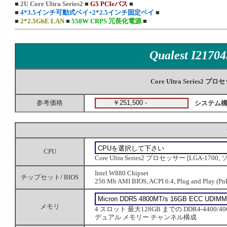
■
2U Core Ultra Series2
■
G5 PCIeバス
■
■
4*3.5インチ可動式ベイ+2*2.5インチ固定ベイ
■
■
2*2.5GbE LAN
■
550W CRPS 冗長化電源
■
Qualest I2170
Core Ultra Serie
参考価格
システム構
CPU
Core Ultra Series2 プロセッサー [LGA-1700
Intel W880 Chipset
チップセット/ BIOS
256 Mb AMI BIOS, ACPI 6.4, Plug and Play (PnP)
メモリ
4 スロット 最大128GB までの DDR4-4400/400
デュアル メモリー チャンネル構成