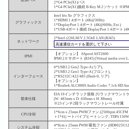
2*G4 PCIe(X1)バス
1*G4 PCIe(X1)接続 B-Key M.2ソケット 
Intel Iris Xe グラフィクス
1*HDMI 1.4ポート (4K@30Hz)
グラフィックス
1*DisplayPort 1.4ポート (4K@60Hz, Ext.)
1*USB-4ポート接続 DisplayPort 1.4ポート (4
2*Intel i226LM/V 2.5GbE LAN (RJ45)
ネットワーク
【オプション】 ASpeed AST2600
IPMI
IPMI 2.0 サポート (RJ45) [Virtual media ov
6*USB3.2 Gen2 Type-A (リア),
2*USB3.2 Gen1 Type-A (フロント),
インターフェース
2*RS232C/422/485 (Dsub-9, リア)
【オプション】
1*Realtek ALC888S Audio Codec 7.1ch HD A
EIA 19インチラック規格 2Uラックマウント
筐体仕様
(W: 483mm x D: 430mm x H: 88mm)
※23インチ2段ラックマウントレール付属
1*6cm x 25mm PWMファン (2500rpm 45CFM
CPU冷却
＋1*4ヒートパイプヒートシンク, TDP≦150W
4*8cm x 25mm PWM 吸気ファン (HD8025U12
システム冷却