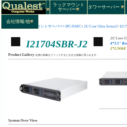
ラックマウント
タワーサーバー
サーバー
会社情報/他
Top
>
ラックマウントサーバー
>
IPC/FAPC
>
2U Core Ultra Series2
>
I21
2U Core Ul
I21704SBR-J2
4*3.5" Re
2*2.5GbE
Product Gallery
右側の画像をクリックすると大きな画像が見られます。
System Over View