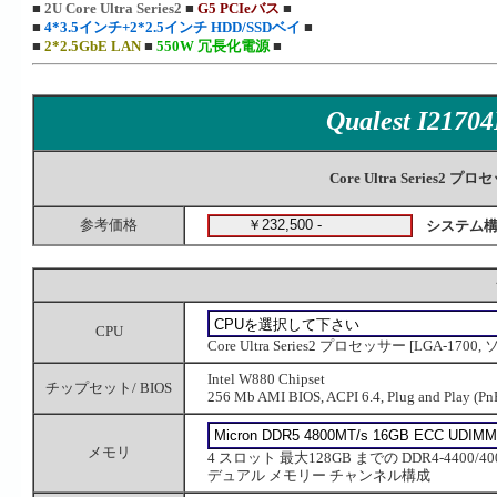
■
2U Core Ultra Series2
■
G5 PCIeバス
■
■
4*3.5インチ+2*2.5インチ HDD/SSDベイ
■
■
2*2.5GbE LAN
■
550W 冗長化電源
■
Qualest I2170
Core Ultra Serie
参考価格
システム構
CPU
Core Ultra Series2 プロセッサー [LGA-1700
Intel W880 Chipset
チップセット/ BIOS
256 Mb AMI BIOS, ACPI 6.4, Plug and Play (PnP)
メモリ
4 スロット 最大128GB までの DDR4-4400/400
デュアル メモリー チャンネル構成