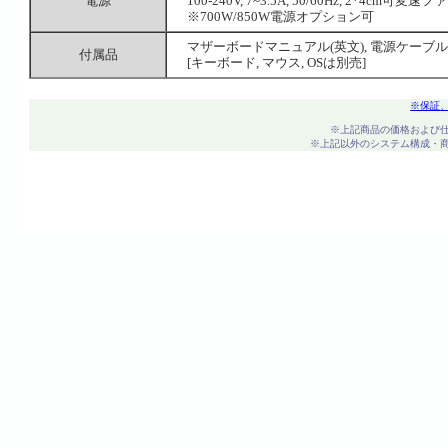
電源
100-240V, 7~3.5A, 50/60Hz, 2*4cm
※700W/850W電源オプション可
マザーボードマニュアル(英文), 電源ケーブル
付属品
[キーボード, マウス, OSは別売]
※保証
※上記商品の価格および
※上記以外のシステム構成・