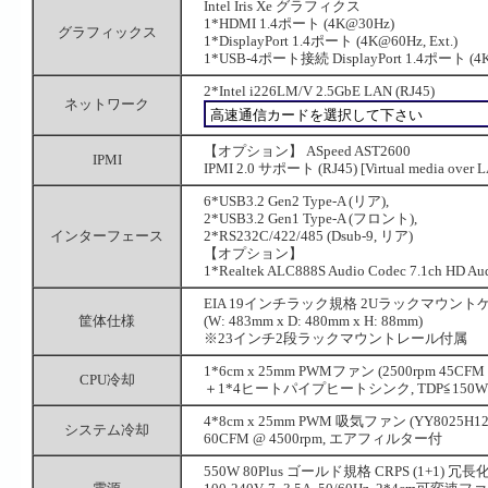
Intel Iris Xe グラフィクス
1*HDMI 1.4ポート (4K@30Hz)
グラフィックス
1*DisplayPort 1.4ポート (4K@60Hz, Ext.)
1*USB-4ポート接続 DisplayPort 1.4ポート (4
2*Intel i226LM/V 2.5GbE LAN (RJ45)
ネットワーク
【オプション】 ASpeed AST2600
IPMI
IPMI 2.0 サポート (RJ45) [Virtual media ov
6*USB3.2 Gen2 Type-A (リア),
2*USB3.2 Gen1 Type-A (フロント),
インターフェース
2*RS232C/422/485 (Dsub-9, リア)
【オプション】
1*Realtek ALC888S Audio Codec 7.1ch HD A
EIA 19インチラック規格 2Uラックマウント
筐体仕様
(W: 483mm x D: 480mm x H: 88mm)
※23インチ2段ラックマウントレール付属
1*6cm x 25mm PWMファン (2500rpm 45CFM
CPU冷却
＋1*4ヒートパイプヒートシンク, TDP≦150W
4*8cm x 25mm PWM 吸気ファン (YY8025H12
システム冷却
60CFM @ 4500rpm, エアフィルター付
550W 80Plus ゴールド規格 CRPS (1+1) 冗