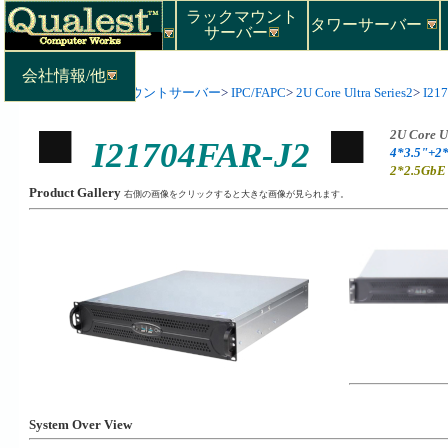
ラックマウント
タワーサーバー
サーバー
会社情報/他
Top
>
ラックマウントサーバー
>
IPC/FAPC
>
2U Core Ultra Series2
>
I21
2U Core U
I21704FAR-J2
4*3.5"+2
2*2.5GbE
Product Gallery
右側の画像をクリックすると大きな画像が見られます。
System Over View