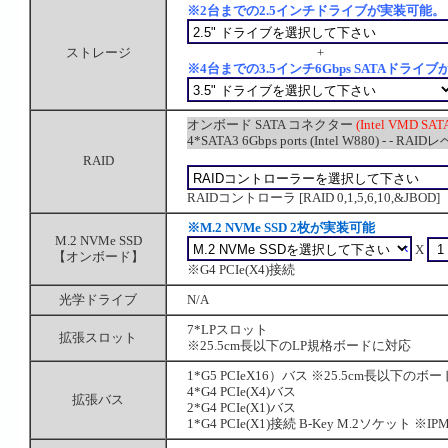
※2台までの2.5インチドライブが実装可能。
ストレージ
+
※4台までの3.5インチ6Gbps SATAドライ
オンボード SATA コネクター
(Intel VMD S
4*SATA3 6Gbps ports (Intel W880) - - RAIDレ
RAID
RAIDコントローラ [RAID 0,1,5,6,10,&JBOD]
※M.2 NVMe SSD 2枚が実装可能
M.2 NVMe SSD
X
【オンボード】
※G4 PCIe(X4)接続
光学ドライブ
N/A
7*LPスロット
拡張スロット
※25.5cm長以下のLP規格ボードに対応
1*G5 PCIeX16）バス ※25.5cm長以下のボ
4*G4 PCIe(X4)バス
拡張バス
2*G4 PCIe(X1)バス
1*G4 PCIe(X1)接続 B-Key M.2ソケット 